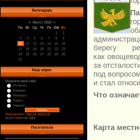
го
Календарь
Па
го
«
Август 2026
»
Пн
Вт
Ср
Чт
Пт
Сб
Вс
об
1
2
администрац
3
4
5
6
7
8
9
10
11
12
13
14
15
16
берегу ре
17
18
19
20
21
22
23
как овощевод
24
25
26
27
28
29
30
31
за отсталост
Наш опрос
под вопросом
и стал относ
Оцените мой сайт
Отлично
Хорошо
Что означае
Неплохо
Плохо
Ужасно
Результаты
|
Архив опросов
Всего ответов:
513
Карта местн
Посетители