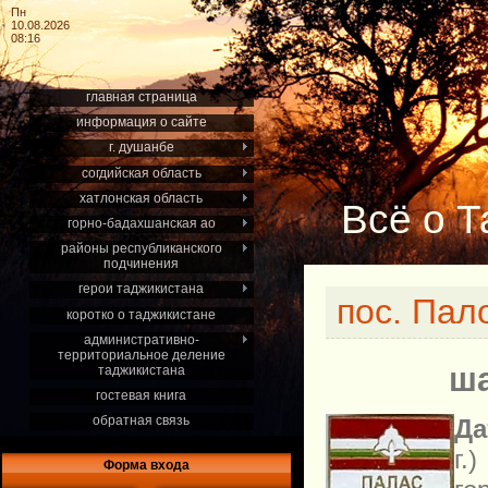
Пн
10.08.2026
08:16
главная страница
информация о сайте
г. душанбе
согдийская область
хатлонская область
Всё о Т
горно-бадахшанская ао
районы республиканского
подчинения
герои таджикистана
пос. Пал
коротко о таджикистане
административно-
территориальное деление
ша
таджикистана
гостевая книга
обратная связь
Да
г.)
Форма входа