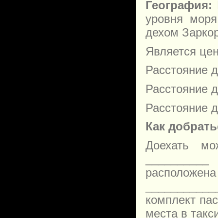
География:
уровня моря,
дехом Зарко
Является це
Расстояние д
Расстояние д
Расстояние д
Как добрать
Доехать мо
__________
расположен
___________
комплект пас
места в такси