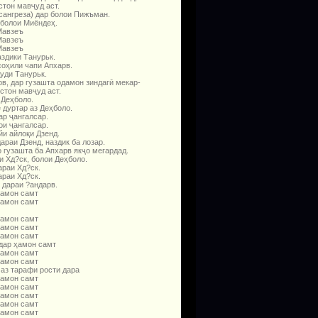
стон мавҷуд аст.
сангреза) дар болои Пижъман.
 болои Миёндеҳ.
авзеъ
авзеъ
авзеъ
здики Танурьк.
соҳили чапи Апхарв.
уди Танурьк.
в, дар гузашта одамон зиндагӣ мекар­
стон мавҷуд аст.
 Деҳболо.
 дуртар аз Деҳболо.
ар ҷангалсар.
ои ҷангалсар.
йи айлоқи Дзенд.
араи Дзенд, наздик ба лозар.
 гузашта ба Апхарв якҷо мегардад.
и Хд?ск, болои Деҳболо.
араи Хд?ск.
араи Хд?ск.
 дараи ?андарв.
ҳамон самт
ҳамон самт
ҳамон самт
ҳамон самт
ҳамон самт
дар ҳамон самт
ҳамон самт
ҳамон самт
 аз тарафи рости дара
ҳамон самт
ҳамон самт
ҳамон самт
ҳамон самт
ҳамон самт