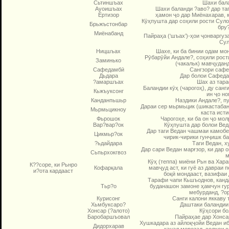
Сьтиншъах
Шахи бала
Ауоишъах
Шахи баланди ?аво? дар та
Ёртизор
ҳамон ҷо дар Миёнахарав, 
Кӯҳпушта дар соҳили рости Суло
Брьжъстонбар
бру
Миёнабанд
Пайраҳа (‘шъах’)-ҳои ҷонваргуза
Сул
Ницшъах
Шахе, ки ба бинии одам мон
Рӯбарӯйи Андале?, соҳили рос
Заминько
(чакальк) мавҷуданд
Сафедамбӣ
Сангзори сафе
Дьдара
Дар болои Сафеда
?амаршъах
Шах аз тара
Баландии кӯҳ (чарогоҳ), ду санг
Кьжъуксонг
ин ҷо но
Канданпьшьр
Наздики Андале?, п
Дараи сер мьрмьцик (шикастабан
Мьрмьцикноу
кас­та ист
Фьрошок
Чарогоҳе, ки ба он ҷо мол
Вар?вар?ок
Кӯҳпушта дар болои Веда
Дар таги Ведан чашмаи камобес
Цикмьр?ок
чирик-чирики гунҷишк ба
?ьдайдара
Таги Ведан, х
Дар сари Ведан марғзор, ки дар о
Сьпьрхокгвоз
м
Кӯҳ (теппа) миёни Рьн ва Хара
К??соре, ки Рьнро
Кофарқала
мавҷуд аст, ки гуё аз давраи
и?ота кардааст
боқӣ монда­аст, вазифаи
Тарафи чапи Кьшъоднов, канда
Тьр?о
буданашон замоне ҳамчун гу
мебурданд, ?о
Курисонг
Санги калони яккаву 
Хьмбуксаро?
Даштаки баландии 
Хонсар (?алото)
Кӯҳсори бо
Баробаршъовал
Пайраҳае дар Хонсар
Хушкадара аз айлоқҷойи Ведан иб
Дидорхарав
канал мерезад, солҳои с