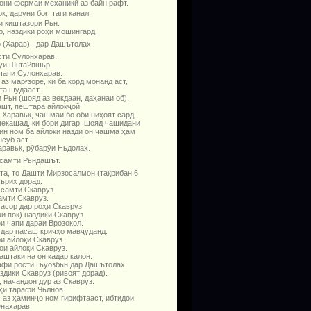
мони фермаи механикӣ аз байн рафт.
, даруни боғ, таги канал.
и киштазори Рьн.
, наздики роҳи мошингард.
 (Харав) , дар Дашътолах.
сти Сулонхарав.
уи Шьта?пшьр.
чапи Сулонхарав.
з марғзоре, ки ба корд монанд аст,
та шудааст.
 Рьн (шояд аз векдаан, даҳанаи об).
шт, пештара айлоқҷой.
 Харавьк, чашмаи бо оби ниҳоят сард,
мекашад, ки бори дигар, шояд чашидани
 ин ном ба айлоқи назди он чашма ҳам
суб аст.
аравьк, рӯбарӯи Ньдолах.
 самти Рьндашът.
та, то Дашти Мирзосалмон (тақрибан 6
аърих дорад.
 самти Скавруз.
амти Скавруз.
асор дар роҳи Скавруз.
и пок) наздики Скавруз.
и чапи дараи Врозокол.
 дар пасаш кричҳо мавҷуданд.
и айлоқи Скавруз.
ои айлоқи Скавруз.
аштаки на он қадар калон.
афи рости Гьуозбьн дар Дашътолах.
здики Скавруз (ривоят дорад).
 начандон дур аз Скавруз.
ҳи тарафи Чьлнов.
, аз ҳаминҷо ном гирифтааст, ибтидои
нахарав.