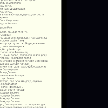
чапи Дидорхарав.
ҳамон ҷо.
ли чапи Дидорхарав.
ҳамон ҷо.
 зисти кабутарон дар соҳили рости
аравьк.
боғи Хьдоривар.
аруни Харавьк.
деҳаи Рьн.
Саро, баъд аз М?рн?к.
 Скавруз.
 баъд аз он Мазордашът, ҷои асосиаш
 соҳили дарёи Панҷ.
лзор, дар гузашта гӯё деҳаи калони
 таги сел мондааст.
ҳ ба суйи Апхарв.
азори Пири Фо?мамад.
в, намак дорад, дараи сарнишеб, роҳи
 чашмаи мине­ралӣ дорад.
и Апхарв аз миёни ин ҷарӣ мегузарад.
дар роҳ ба суйи Апхарв.
замини кишт доштааст, ҷӯйборашро аз
оз баровардааст.
баъди Даштак.
соҳили чапи Апхарв.
 дар Гьуоз.
Апхарв, дар гузашта деҳа, одамҳо
екарда­астанд.
 болои Пастрауон.
оҳили рости Апхарв.
 ҳудуди Вирмок.
 ҳудуди Вирмок.
ёча) дар Вирмок.
ёча) дар Вирмок.
рв, Заминҳои кишт то солҳои наздик
а мумкин одамҳо зиндагӣ мекарданд,