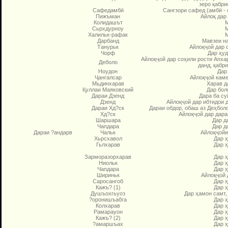
зеро қабри
Сафедамбӣ
Сангзори сафед (амбӣ - 
Пижъман
Айлоқ дар
Колидашът
М
Сьрхдурноу
М
Халильк-рафак
М
Дарбанд
Мавзеи на
Танурьк
Айлоқҷой дар 
Чорф
Дар ҳуд
Айлоқҷой дар соҳили рости Апхар
Деболо
данд, қабри
Ноудон
Дар
Ҷангалсар
Айлоқҷой каме
Мьдинхарав
Харав д
Қуллаи Маяковский
Дар бол
Дараи Дзенд
Дара ба су
Дзенд
Айлоқҷой дар ибтидои д
Дараи Хд?ск
Дараи обдор, обаш аз Деҳболо
Хд?ск
Айлоқҷой дар дара
Шаршара
Дар д
Чапдара
Дар д
Дараи ?андарв
Чальк
Айлоқҷойи
Хьрсхавол
Дар 
Гьлхарав
Дар 
Зарморазорхарав
Дар 
Ниольк
Дар 
Чапдара
Дар 
Шириньк
Айлоқҷой 
Саросангоб
Дар 
Кажъ? (1)
Дар 
Душъохгьуоз
Дар ҳамон самт,
?оронишъабга
Дар 
Колхарав
Дар 
Рамарауон
Дар 
Кажъ? (2)
Дар 
?амаршъах
Дар 