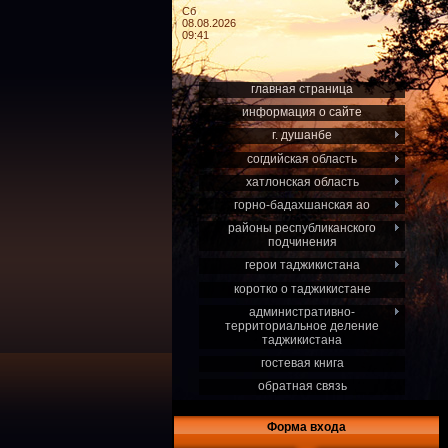
Сб
08.08.2026
09:41
главная страница
информация о сайте
г. душанбе
согдийская область
хатлонская область
горно-бадахшанская ао
районы республиканского
подчинения
герои таджикистана
коротко о таджикистане
административно-
территориальное деление
таджикистана
гостевая книга
обратная связь
Форма входа