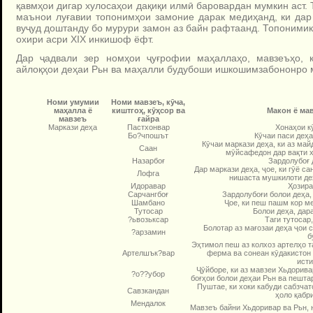
қавмҳои дигар хулосаҳои дақиқи илмӣ баровардан мумкин аст. 
маънои луғавии топонимҳои замоние дарак медиҳанд, ки дар
вуҷуд доштанду бо мурури замон аз байн рафтаанд. Топоними
охири асри ХIХ инкишоф ёфт.
Дар ҷадвали зер номҳои ҷуғрофии маҳаллаҳо, мавзеъҳо, к
айлоқҳои деҳаи Рьн ва маҳалли будубоши ишкошимзабононро
Номи умумии
Номи мавзеъ, к
ӯ
ча,
ма
ҳ
алла ё
киштго
ҳ
, к
ӯҳ
сор ва
Макон ё ма
мавзеъ
ғ
айра
Маркази деҳа
Пастхонвар
Хонаҳои к
Бо?чпошът
Кӯчаи паси деҳа
Кӯчаи маркази деҳа, ки аз майд
Саан
мӯйсафе­дон дар вақти х
Назарбоғ
Зардолубоғ 
Дар маркази деҳа, ҷое, ки гӯё са
Лофга
нишаста мушкилоти деҳ
Идоравар
Ҳозира
Сарчангбоғ
Зардолубоғи болои деҳа, 
Шамбано
Ҷое, ки пеш пашм кор м
Тутосар
Болои деҳа, дар
?ьвозьксар
Таги тутосар,
Болотар аз мағозаи деҳа ҷои 
?арзамин
б
Эҳтимол пеш аз колхоз артелҳо т
Артелшък?вар
ферма ва сонеан кӯдак­истон 
исти
Ҷӯйборе, ки аз мавзеи Хьдорива
?о??убор
боғҳои болои деҳаи Рьн ва пешта
Пуштае, ки хоки кабуди сабзчато
Савзкандан
ҳоло қабри
Мендалок
Мавзеъ байни Хьдоривар ва Рьн, 