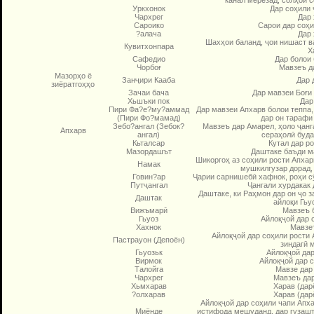
Уркхонок
Дар соҳили 
Чархрег
Дар 
Сароико
Сарои дар соҳи
?алача
Дар 
Шахҳои баланд, ҷои нишаст ва
Кувитхонпара
Х
Сафедио
Дар болои 
Чорбоғ
Мавзеъ д
Мазорҳо ё
Занҷири Кааба
Дар 
зиёратгоҳҳо
Зачаи бача
Дар мавзеи Боғи 
Хьшъки пок
Дар
Пири Фа?е?му?ам­­­мад
Дар мавзеи Апхарв болои теппа,
(Пири Фо?ма­мад)
дар он тарафи
Зебо?ангал (Зебок?
Мавзеъ дар Амарел, ҳоло ҷанга
Апхарв
ангал)
сераҳолӣ буда,
Кьталсар
Кутал дар ро
Мазордашът
Даштаке баъди м
Шикоргоҳ аз соҳили рости Апхар
Намак
мушкил­гузар дорад,
Говин?ар
Ҷарии сарнишебӣ хафнок, роҳи сӯ
Путҷангал
Ҷангали хурдакак 
Даштаке, ки Раҳмон дар он ҷо 
Даштак
айлоқи Гьу
Вижъмарӣ
Мавзеъ 
Гьуоз
Айлоқҷой дар 
Хахнок
Мавзеъ
Айлоқҷой дар соҳили рости 
Пастрауон (Депоён)
зиндагӣ м
Гьуозьк
Айлоқҷой дар
Вирмок
Айлоқҷой дар с
Талойга
Мавзе дар
Чархрег
Мавзеъ дар
Хьмхарав
Харав (дар
?олхарав
Харав (дар
Айлоқҷой дар соҳили чапи Апха
Миёнде
истифода мешуданд, дар гузашт