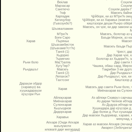
Веклав
Соҳили
Марзасар
Соҳили
Сангпечо
Соҳили дарёи П
?оф
Мавзеъ байни
Карпадик
Ҷӯйборе, ки аз М?рн?к ома
Катаҷубор
Ҷӯйборе, ки аз Харавьк (мавзеи
(Гьвозукбо?)
киштазори деҳаи Рьнро обёрӣ
Мавзеъ, он ҷое, ки дар замони
Шъовалзамин
М
М?рн?к
Мавзеъ, болотар аз 
Боғи Cаро
Баъди Морнок, аз ка
Харав
Пьряньк
Мавзеъ
Шъахамбисток
Мавзеъ баъди Пьр
(Шъахамв?ст?к)
Тангӣ (1)
Ҷоест, да
Хьдорио
Дар Харав ҷое, 
?ьрикчио
Болотар аз Хьдори?о, з
Рьни боло
Ма(?)алла
Дар самти Х
Хугу?ир?
Чашма, обаш сард, Мирзо?
Рьндашът
Мавзеъ
Тақрибан 3 км дурта
Тангӣ (2)
Дар Рьндашът 
Лепахок?
Дар Рьндашът, ҷое, ки
Тахтсонг
Киштазор д
Дараҳои обдор
(харавҳо) ва
Мавзеъ дар самти Рьни боло, ҷ
Харав
хушка­дараҳои
Миёнахарав ва Сулонх
кӯҳсори Рьн
Айлоқхарав
Аз айлоқи Скавруз сарчаш
Миёнахарав
Аз дараи Чилнов ибтид
Сулонхарав
Аз Дудура ибтидо м
Кьшъоднов
Хушкадара дар кӯҳсори д.
Дидорхарав
Дар болои д. Рьн хушкада
Дар мавзеи Хьдоривар, хараве, 
Харавьк
мекунад, и
Апхарв (Оиди Апхарв
Харав аз мавзеи Апхарв (якчанд
маълу­моти
Амарел (Зебоҷангал
иловагӣ дарғ мегардад)