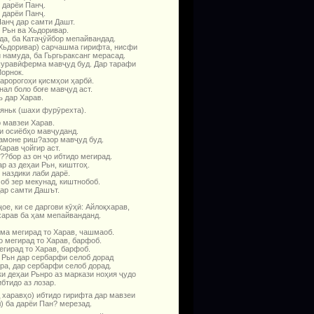
 дарёи Панҷ.
 дарёи Панҷ.
анҷ дар самти Дашт.
 Рьн ва Хьдоривар.
да, ба Катаҷӯйбор мепайвандад.
 Хьдоривар) сарчашма гирифта, нисфи
 намуда, ба Гьргьраксанг мерасад.
 шуравӣферма мавҷуд буд. Дар тарафи
орнок.
қаророгоҳи қисмҳои ҳарбӣ.
нал боло боғе мавҷуд аст.
 дар Харав.
яньк (шахи фурӯрехта).
р мавзеи Харав.
ки осиёбҳо мавҷуданд.
амоне риш?а­зор мавҷуд буд.
арав ҷойгир аст.
?бор аз он ҷо ибтидо мегирад.
р аз деҳаи Рьн, киштгоҳ.
наздики лаби дарё.
 об зер мекунад, киштнобоб.
ар самти Дашът.
ое, ки се даргови кӯҳӣ: Айлоқхарав,
арав ба ҳам мепайванданд.
ма мегирад то Харав, чашмаоб.
о мегирад то Харав, барфоб.
егирад то Харав, барфоб.
 Рьн дар сербарфи селоб дорад
ра, дар сербарфи селоб дорад.
ки деҳаи Рьнро аз маркази ноҳия ҷудо
бтидо аз лозар.
 харавҳо) ибтидо гирифта дар мавзеи
) ба дарёи Пан? мерезад.