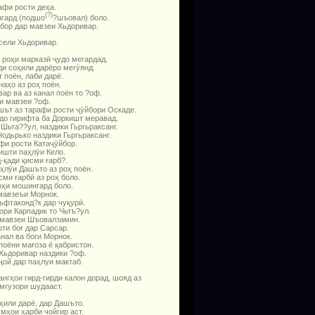
афи рости деҳа.
(?)
гард (под­шо
?шъовал) боло.
бор дар мавзеи Хьдоривар.
сели Хьдоривар.
 роҳи мар­казӣ ҷудо мегардад.
и соҳили дарёро мегӯянд.
 поён, лаби дарё.
наҳо аз роҳ поён.
ар ва аз канал поён то ?оф.
и мавзеи ?оф.
шът аз тарафи рости ҷӯйбори Оскаде.
о ги­риф­та ба Доркишт меравад.
ьта?­?ул, наздики Гьргьраксанг.
одьрько наздики Гьргьраксанг.
и рости Ката­ҷӯй­бор.
ишти паҳлӯи Кело.
-қади қисми ғарб?.
ҳлӯи Дашъто аз роҳ поён.
ми ғарбӣ аз роҳ боло.
оҳи мошингард боло.
мавзеъи Морнок.
ьфтаконд?к дар чуқурӣ.
ори Карпадик то Чьтъ?ул.
 мавзеи Шъовалзамин.
ти боғ дар Сарсар.
нал ва боги Морнок.
поёни мағоза ё қабристон.
Хьдоривар наздики ?оф.
ой дар паҳлуи мактаб.
ангҳои гирд-гирди калон дорад, шояд аз
мгузори шудааст.
ҳили дарё, дар Дашъто.
смҳои ҳарби чойгир аст.