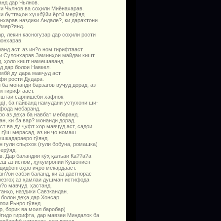
нд дар Чьлнов.
ги Чьлнов ва соҳили Миёнахарав.
ки буттаҳои хушбӯйи ёртӣ мерӯяд
нхарав наздики Андале?, ки дарахтони
?мер?янд.
р, лекин касногузар дар соҳили рости
онхарав.
анд аст, аз ин?о ном гирифтааст.
ти Сулонхарав Заминҳои майдаи кишт
, ҳоло кишт намеша­ванд.
д дар болои Навкел.
мбӣ ду дара мавҷуд аст
фи рости Дудара.
и ба монанди барзагов вуҷуд дорад, аз
м гирифтааст.
уштаи сарни­шеби хафнок.
д), ба пайванд намудани устухони ши­
ифода мебаранд.
ро аз деҳа ба навбат мебаранд.
н, ки ба вар? монанди дорад.
т ва ду ҷуфт хор мавҷуд аст, садои
 гӯш мерасад, аз ин ҷо номаш
ушкадараеро гӯянд.
н гули спьрхок (гули бобуна, ромашка)
ерӯяд.
в. Дар баландии кӯҳ қалъаи Ка??а?а
 пеш аз ислом, ҳукумронии Кӯшониён
 дидбонгоҳро иҷро мекардааст.
н?ои сабзи баланд, ки аз дастнорас
резгоҳ аз ҳамлаи душман истифода
р?о мавҷуд ҳастанд.
танҳо, наздики Савзкандан.
болои деҳа дар Хонсар.
лои Рьнро гӯянд.
, борик ва моил баробар)
тидо гирифта, дар мавзеи Миндалок ба
ербарфӣ хатарнок, сел дорад.