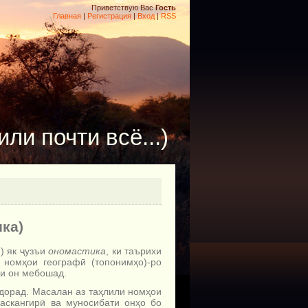
Приветствую Вас
Гость
Главная
|
Регистрация
|
Вход
|
RSS
ли почти всё...)
ка)
м) як ҷузъи
ономастика
, ки таърихи
номҳои географӣ (топонимҳо)-ро
яи он мебошад.
дорад. Масалан аз таҳлили номҳои
аскангирӣ ва муносибати онҳо бо