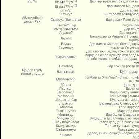
(1)
?ул?о
Дар Гьргьраксанг, баъди сохт
Шъьта??ул
(2)
Дар мавзеи Мендалок
Шъьта??ул
Ката?ул
Дар марказ
Чьтъ?ул
Он тарафи Катаҷӯйбор
Айлоқҷойҳои
Скавруз (Бахшъга)
Дар самти Рьни боло
деҳаи Рьн
Шъьта?пшьр
Соҳили ро
Мь?д?кчьшъма
Дар паҳл
Андале?
Дар соҳили 
Баландтар аз Андале?. Номаш а
Наукел
гириф
Ведан
Дар самти Хонсар, болои деҳаи
?ьрнелок
Наздики Умригуза
Дар саргаҳи Ведан, соҳили рости
марде аз ин об нӯшида оҳи сард 
Умригьзашът
ин оби зулол насибаш нагардад,
ман
Науобод
Дар соҳили рости Х
Кӯҳсор (талу
Дашътолах
Кӯҳсор дар
теппа) , пушта
Ҷӯйбор аз Хугу?ир? ибтидо гириф
Мирзоҷубор
км), т
Д?нгок
Ҷоест дар
Пасткол
Дараи с
Вьрозокол
Дараи сабзу чашм
Мазорвиш
Таги мазор (Хьшък
Шефцстонбар
Кӯҳпуша аз тараф
Луласор
Баландӣ дар Скавруз, ки
Гьвозбьн
Таги марғзор
Тьскьнгувоз
Марғзори бол
Мошъкад
Дар болои Скавруз д
Миндамбол
Кӯҳпушта дар Скавруз, аз тар
Шъехкабир?алот
?алот дар Дашътолах, на
Кьндсмьндъ
Теппаи қуллааш кунд,
Сафартанур
Ҷоест дар ро
Дарае, ки аз новчаҳо иборат аст
Чьлнов
Миё