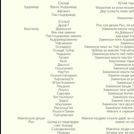
Скунде
Кӯчаи тар
Хдоривар
Врозо Хьдоривар
Маҳаллае аз роҳи мошин
Афганез
Дар гузашта номи ҷӯй
Пастхьдоривар
Маҳаллаи 
(Сельк)
Дьраг?
Роҳ сӯи деҳаи Рьн, ки аз
Киштазор
Доркьшът
Заминҳои кишти назд
Век-лав замино
Аз Доркьшът
Пастхьдоривар замино
қад-қади хо
Хьдориварзамино
Заминҳои боғи Хьдорив
?офзамино
Заминҳо
Оскада(е)
Заминҳои кишт аз ?оф то Доркь
Оскаде ?убор
Ҷӯйбор аз мавзеи ?оф ибтид
Чодьрько
Заминаҳои кишти лаб лаби Ш
?аторо
Заминаҳи кишти паҳлӯи Ч
Кело
Киштазори тараф
Дашъто
Заминаҳои к
Ноушъкано
Заминҳои қад
Нар?уо
Заминаҳои кишти па
Осмонстинзамин
Замини назди қис
?ьфтаконд?к
Заминҳои аз р
М?рн?кзамино
Заминҳои 
Ноудоно
Заминҳои баъди ?
Пошът
Заминҳои таги ҷуйб
Сарсаро
Заминҳои болои
Бог?чьпошът
Заминҳои пуш
Бадга
Замини таги ка
Шъузамин
Заминҳои таги деҳа 
Лахшъьд?ко
Заминҳои мавзеи 
Рьшътх?рман
Мавзеъ ё хирманҷ
Гьргьраксанг
Мавзеъҳои деҳаи
Мавзеи наздики соҳили дарё, ки с
(шояд аз гирд­­гирдак­
Рьн
хамин чо но
санг бошад)
Сьрхдрьмькзор
Мавзеъи назди со
Уркдьмо
Ҳозира ҷое, ки ки