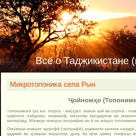
Всё о Таджикистане (и
Микротопоника села Рын
Ҷ
ойном
ҳ
о (Топоними
опонимика
(аз юн.
тopos
- ма(ҳ)ал, макон ҷой ва
оnyma
- но
Т
шароити пайдоиш, инкишоф, маънову мундариҷа ва макони 
меомӯзад. Маҷмуи номҳои географии ин ё он маҳал топоними
Омӯзиши номҳои ҷуғрофӣ (географӣ) аҳамияти калони назарӣ 
қадимӣ ва ҳозираи маҳаллҳо доир ба кӯчи қавму тоифаҳо м