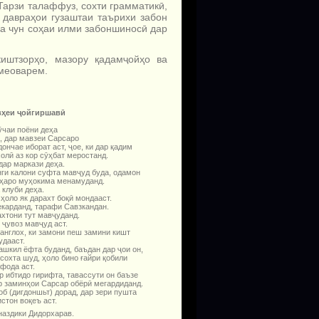
Тарзи талаффуз, сохти грамматикӣ,
 давраҳои гузаштаи таърихи забон
ка чун соҳаи илми забоншиносӣ дар
иштзорҳо, мазору қадамҷойҳо ва
 меоварем.
в
ҳ
еи
ҷ
ойгиршав
ӣ
ӯчаи поёни деҳа
, дар мавзеи Сарсаро
ончае иборат аст, ҷое, ки дар қадим
олӣ аз кор сӯҳбат меростанд.
дар маркази деҳа.
нги кало­ни суфта мавҷуд буда, одамон
аро муҳоки­ма менаму­данд.
 клуби деҳа.
ҳоло як дарахт боқӣ мондааст.
екарданд, тарафи Савзкандан.
ахтони тут мавҷуданд.
 ҷувоз мавҷуд аст.
санглох, ки замони пеш замини кишт
удааст.
ашкил ёфта буданд, баъдан дар ҷои он,
сохта шуд, ҳоло бино ғайри қобили
фода аст.
р ибтидо гирифта, тавассути он баъзе
р заминҳои Сарсар обёрӣ мегарди­данд.
б (дигдон­шьт) дорад, дар зери пушта
стон воқеъ аст.
наздики Дидорхарав.