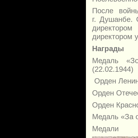
После войн
г. Душанбе.
директором
директором у
Награды
Медаль «Зо
(22.02.1944)
Орден Ленина
Орден Отечес
Орден Красно
Медаль «За о
Медали