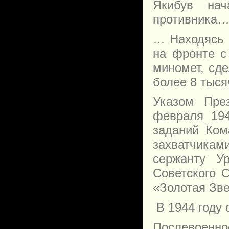
Якибув на
противника
… Находясь в
на фронте с
миномет, сде
более 8 тыся
Указом Пре
февраля 194
заданий Ком
захватчиками
сержанту У
Советского 
«Золотая Зве
В 1944 году 
Послевоенно