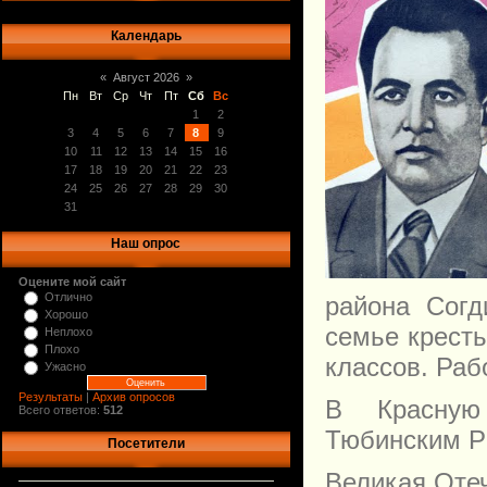
Календарь
«
Август 2026
»
Пн
Вт
Ср
Чт
Пт
Сб
Вс
1
2
3
4
5
6
7
8
9
10
11
12
13
14
15
16
17
18
19
20
21
22
23
24
25
26
27
28
29
30
31
Наш опрос
Оцените мой сайт
Отлично
района Согд
Хорошо
семье кресть
Неплохо
Плохо
классов. Раб
Ужасно
Результаты
|
Архив опросов
В Красную
Всего ответов:
512
Тюбинским Р
Посетители
Великая Оте