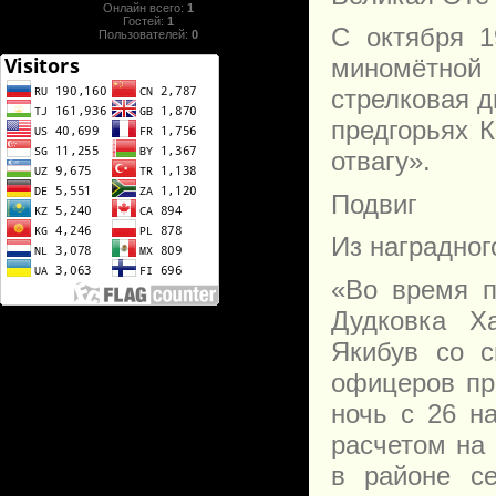
Онлайн всего:
1
Гостей:
1
С октября 1
Пользователей:
0
миномётной
стрелковая д
предгорьях 
отвагу».
Подвиг
Из наградног
«Во время п
Дудковка Ха
Якибув со с
офицеров пр
ночь с 26 н
расчетом на
в районе се