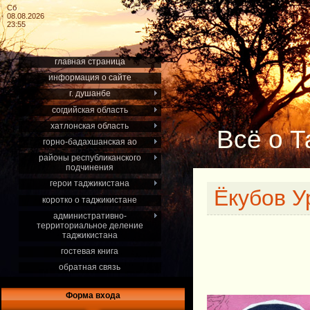
Сб
08.08.2026
23:55
главная страница
информация о сайте
г. душанбе
согдийская область
хатлонская область
Всё о Т
горно-бадахшанская ао
районы республиканского
подчинения
герои таджикистана
Ёкубов У
коротко о таджикистане
административно-
территориальное деление
таджикистана
гостевая книга
обратная связь
Форма входа