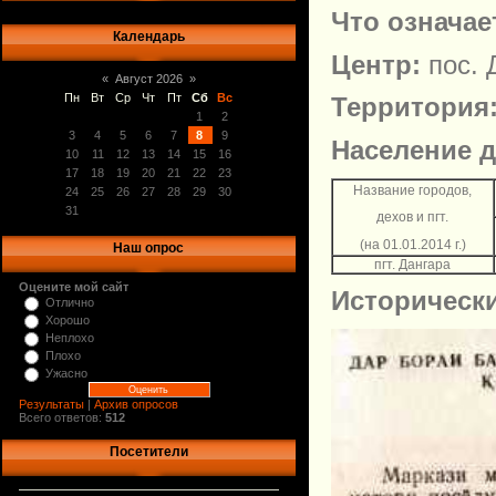
Что означае
Календарь
Центр:
пос. 
«
Август 2026
»
Пн
Вт
Ср
Чт
Пт
Сб
Вс
Территория:
1
2
3
4
5
6
7
8
9
Население д
10
11
12
13
14
15
16
17
18
19
20
21
22
23
Название городов,
24
25
26
27
28
29
30
31
дехов и пгт.
(на 01.01.2014 г.)
Наш опрос
пгт. Дангара
Оцените мой сайт
Историческ
Отлично
Хорошо
Неплохо
Плохо
Ужасно
Результаты
|
Архив опросов
Всего ответов:
512
Посетители