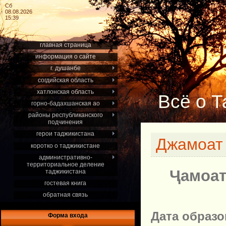
Сб
08.08.2026
15:39
главная страница
информация о сайте
г. душанбе
согдийская область
хатлонская область
Всё о Т
горно-бадахшанская ао
районы республиканского
подчинения
герои таджикистана
Джамоат 
коротко о таджикистане
административно-
территориальное деление
Ҷамоат
таджикистана
гостевая книга
обратная связь
Дата образ
Форма входа