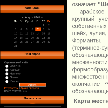
означает
"Ш
Календарь
- арабское 
крупный уче
«
Август 2026
»
Пн
Вт
Ср
Чт
Пт
Сб
Вс
собственны
1
2
3
4
5
6
7
8
9
шейх, аулия,
10
11
12
13
14
15
16
17
18
19
20
21
22
23
Форманты. 
24
25
26
27
28
29
30
(терминов-с
31
обозначающ
Наш опрос
множенности
Оцените мой сайт
Отлично
формообр
Хорошо
Неплохо
множествен
Плохо
Ужасно
окончание
Результаты
|
Архив опросов
обозначающи
Всего ответов:
512
Посетители
Карта местн