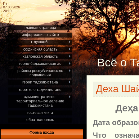
Пт
07.08.2026
20:10
главная страница
информация о сайте
г. душанбе
согдийская область
хатлонская область
Всё о Т
горно-бадахшанская ао
районы республиканского
подчинения
герои таджикистана
Деха Ша
коротко о таджикистане
административно-
территориальное деление
Деҳа
таджикистана
гостевая книга
обратная связь
Дата образ
Форма входа
Что означ