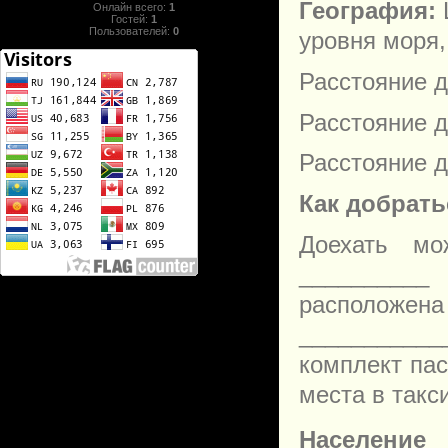
География:
Онлайн всего:
1
Гостей:
1
Пользователей:
0
уровня моря,
Расстояние д
Расстояние д
Расстояние д
Как добрать
Доехать мо
__________
расположен
___________
комплект пас
места в такси
Население