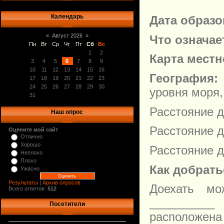
Календарь
Дата образо
«
Август 2026
»
Что означае
Пн
Вт
Ср
Чт
Пт
Сб
Вс
1
2
Карта местн
3
4
5
6
7
8
9
10
11
12
13
14
15
16
География:
17
18
19
20
21
22
23
24
25
26
27
28
29
30
уровня моря,
31
Расстояние д
Наш опрос
Расстояние д
Оцените мой сайт
Отлично
Хорошо
Расстояние д
Неплохо
Плохо
Как добрать
Ужасно
Результаты
|
Архив опросов
Доехать мо
Всего ответов:
512
__________
Посетители
расположен