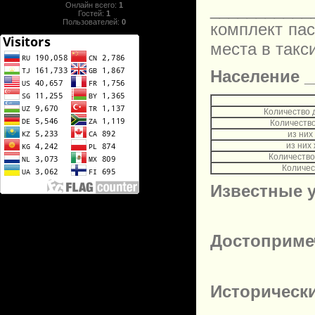
___________
Онлайн всего:
1
Гостей:
1
Пользователей:
0
комплект пас
места в такс
Население _
Количество 
Количеств
из них
из них
Количество
Количес
Известные 
Достоприме
Историческ