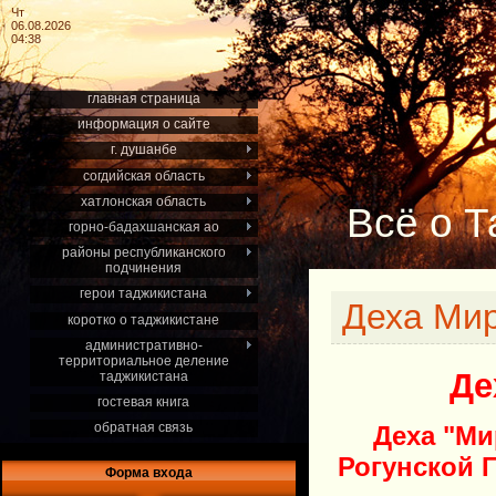
Чт
06.08.2026
04:38
главная страница
информация о сайте
г. душанбе
согдийская область
хатлонская область
Всё о Т
горно-бадахшанская ао
районы республиканского
подчинения
герои таджикистана
Деха Ми
коротко о таджикистане
административно-
территориальное деление
Де
таджикистана
гостевая книга
обратная связь
Деха "Ми
Рогунской Г
Форма входа