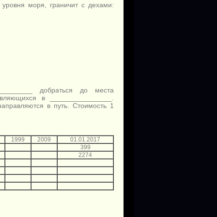
уровня моря, граничит с дехами:
_________ добраться до места
авляющихся в ________________.
аправляются в путь. Стоимость 1
1999
2009
01.01.2017
399
2274