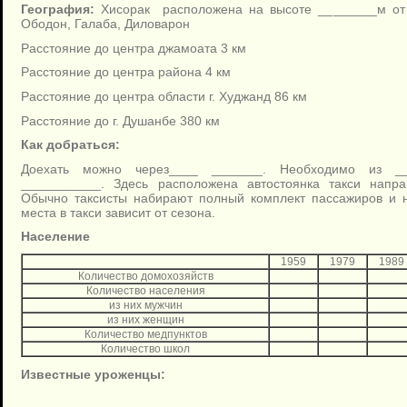
География:
Хисорак расположена на высоте ________м от 
Ободон, Галаба, Диловарон
Расстояние до центра джамоата 3 км
Расстояние до центра района 4 км
Расстояние до центра области г. Худжанд 86 км
Расстояние до г. Душанбе 380 км
Как добраться:
Доехать можно через____ _______. Необходимо из _
___________. Здесь расположена автостоянка такси напр
Обычно таксисты набирают полный комплект пассажиров и н
места в такси зависит от сезона.
Население
1959
1979
1989
Количество домохозяйств
Количество населения
из них мужчин
из них женщин
Количество медпунктов
Количество школ
Известные уроженцы: