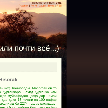
Приветствую Вас
Гость
Главная
|
Регистрация
|
Вход
|
RSS
ли почти всё...)
Hisorak
ви ноҳ. Конибодом. Масофаи он то
та Қурғончаро Шаҳид Қурғонча ҳам
нақли мӯйсафедон, деҳа дар нимаи
т дар деҳа 15 хоҷагӣ ва 100 нафар
, аҳолиаш ба 2274 нафар расидааст
анду Қӯқанд ҷойгир буд, чанд нафар