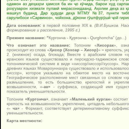
одамон аз деҳаҳои ҳамсоя ба ин ҷо кӯчида, барои худ сарпа
роҳгузарон хизмати пулакӣ мерасонидаанд. Аҳолии деҳа аз қ
машғул буданд. Дар ҳудуди деҳа МТМУ №37, пункти тиббӣ
сарулибоси «Сарвиноз», чойхона, дӯкони гӯштфурӯшӣ ҷой гири
Дата основания:
в первой половине XIX в.
(В.И.Бушков. На
формирование и расселение, 1995 г.)
Прежнее название: "
Кургонча - Қурғонча - Qurghoncha" (до...)
Что означает это название:
Топоним «
Хисорак
», озн
происходит из слова «
Ҳисор (Хохсар – Хисор)
» = крепость, у
2. (книжное) осада, блокада; Вместе с арабским словом «
иранских языков существовало и персидско-таджикское слов
топонимической системе в виде «хиссор/хиссор//хуссор». На
древних языках Мовароуннахра существовало и использовалось
хиссор», которое указывало на обжитое место на восточн
Географическое расположение мест связанных со словом «ҳ
размышление, то есть большинство крепостей и укрепл
возвышенности, «
-ак»
- суффикса, создающий имя существ
показатель уменьшительности.
Топоним
«Кургонча»
, означает «
Маленький курган
» состоит
крепость на возвышенности, укрепление, цитадель небольшого 
«
- ча»
- Формант, соответствует детерминативному суффикс
уменьшительности.
Карта местности: