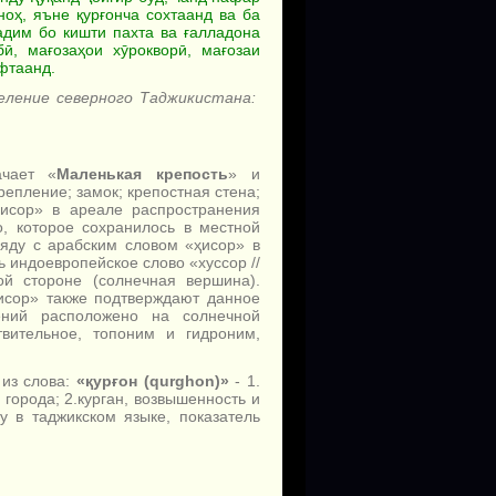
ноҳ, яъне қурғонча сохтаанд ва ба
адим бо кишти пахта ва ғалладона
, мағозаҳои хӯрокворӣ, мағозаи
фтаанд.
селение северного Таджикистана:
ачает «
Маленькая крепость
» и
крепление; замок; крепостная стена;
ҳисор» в ареале распространения
о, которое сохранилось в местной
ряду с арабским словом «ҳисор» в
 индоевропейское слово «хуссор //
ой стороне (солнечная вершина).
исор» также подтверждают данное
ений расположено на солнечной
ительное, топоним и гидроним,
 из слова:
«қурғон (qurghon)»
- 1.
города; 2.курган, возвышенность и
у в таджикском языке, показатель