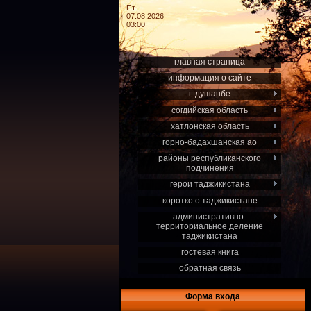
Пт
07.08.2026
03:00
главная страница
информация о сайте
г. душанбе
согдийская область
хатлонская область
горно-бадахшанская ао
районы республиканского
подчинения
герои таджикистана
коротко о таджикистане
административно-
территориальное деление
таджикистана
гостевая книга
обратная связь
Форма входа