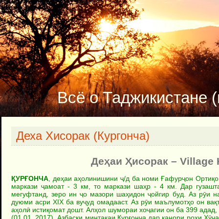
Всё о Таджикистане (и
Деха Хисорак (Кургонча)
Деҳаи Ҳисорак – Village 
ҚУРҒОНЧА
, деҳаи аҳолинишини ҷ/д ба номи Ғафурҷон Ортиқо
маркази ҷамоат - 3 км, то маркази шаҳр - 4 км. Дар гузаш
мегуфтанд, зеро ин ҷо мазори шаҳидон ҷойгир буд. Аз рӯи 
дуюми асри XIX ба вуҷуд омадааст. Аз рӯи маълумотҳо он вақ
аҳолӣ истиқомат дошт. Алҳол шумораи хоҷагии он ба 399 адад
(01.01. 2017). Азбаски минтақаи Қурғонча дар канори роҳи Хӯҷ