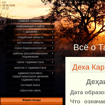
Сб
08.08.2026
21:12
главная страница
информация о сайте
г. душанбе
согдийская область
хатлонская область
Всё о Т
горно-бадахшанская ао
районы республиканского
подчинения
герои таджикистана
Деха Кар
коротко о таджикистане
административно-
территориальное деление
Деҳаи
таджикистана
гостевая книга
обратная связь
Дата образ
Что означа
Форма входа