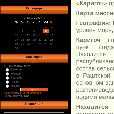
«
Каригоч
» п
Календарь
Карта местн
«
Август 2026
»
География:
Пн
Вт
Ср
Чт
Пт
Сб
Вс
1
2
уровня моря,
3
4
5
6
7
8
9
10
11
12
13
14
15
16
Каригоч
(та
17
18
19
20
21
22
23
24
25
26
27
28
29
30
пункт (тад
31
Находитс
Наш опрос
республикан
Оцените мой сайт
состав сель
Отлично
в Раштской 
Хорошо
Неплохо
основном за
Плохо
Ужасно
растениевод
Результаты
|
Архив опросов
водами малых
Всего ответов:
512
Посетители
Находитс
строительс