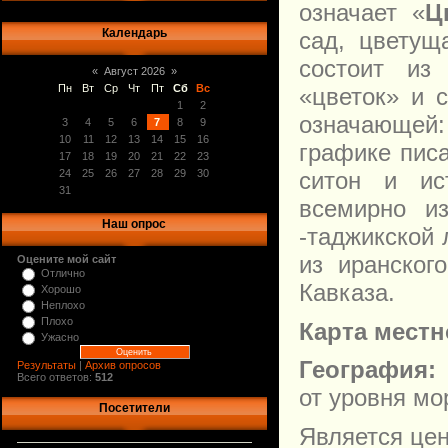
означает «
Ц
Календарь
сад, цветущ
состоит из
«
Август 2026
»
Пн
Вт
Ср
Чт
Пт
Сб
Вс
«цветок» и 
1
2
означающей:
3
4
5
6
7
8
9
10
11
12
13
14
15
16
графике писа
17
18
19
20
21
22
23
ситон и ист
24
25
26
27
28
29
30
31
всемирно из
Наш опрос
-таджикской
из иранског
Оцените мой сайт
Отлично
Кавказа.
Хорошо
Неплохо
Плохо
Карта местн
Ужасно
География:
Результаты
|
Архив опросов
Всего ответов:
512
от уровня мо
Посетители
Является це