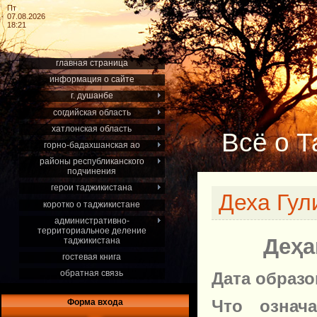
Пт
07.08.2026
18:21
главная страница
информация о сайте
г. душанбе
согдийская область
хатлонская область
Всё о Т
горно-бадахшанская ао
районы республиканского
подчинения
герои таджикистана
Деха Гул
коротко о таджикистане
административно-
территориальное деление
Деҳа
таджикистана
гостевая книга
обратная связь
Дата образ
Что означ
Форма входа