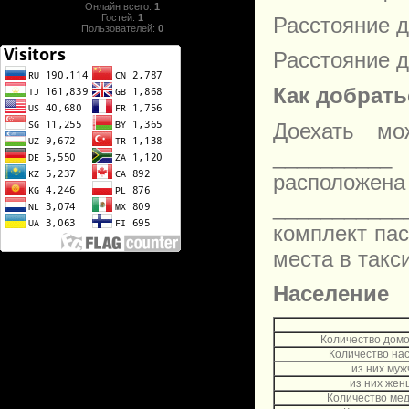
Онлайн всего:
1
Гостей:
1
Расстояние д
Пользователей:
0
Расстояние д
Как добрать
Доехать мо
__________
расположен
___________
комплект пас
места в такс
Население
Количество дом
Количество на
из них муж
из них же
Количество мед